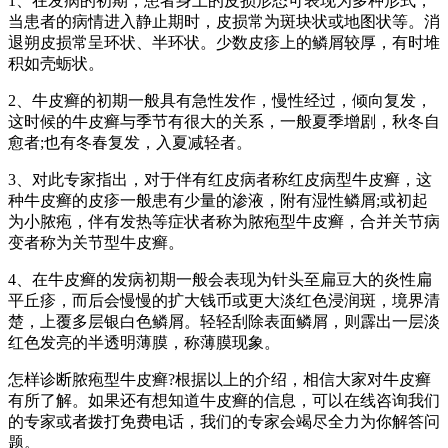
1、在发病的初期，患者身上的皮损形态可表现为多种形式，
当患者的病情进入静止期时，皮损常为斑块状或地图状等。消
退朔皮损常呈环状、半环状。少数皮疹上的鳞屑较厚，有时堆
积如壳蛎状。
2、牛皮癣的初期一般具有急性发作，慢性经过，倾向复发，
这时候的牛皮癣与季节有很大的关系，一般夏季增剧，秋冬自
愈者;也有冬春复发，入夏减轻者。
3、对此专家指出，对于伴有红皮病者称红皮病型牛皮癣，这
种牛皮癣的皮疹一般患有少量的渗液，附有湿性鳞屑;或初起
为小脓疱，伴有发热等症状者称为脓疱型牛皮癣，合并关节病
变者称为关节型牛皮癣。
4、在牛皮癣的发病初期一般会表现为针头至扁豆大的炎性扁
平丘疹，而后会慢慢的扩大钱币或更大淡红色浸润斑，境界清
楚，上覆多层银白色鳞屑。轻轻刮除表面鳞屑，则霹出一层淡
红色发亮的半透明薄膜，称薄膜现象。
怎样诊断脓疱型牛皮癣?根据以上的介绍，相信大家对牛皮癣
有所了解。如果还有想知道牛皮癣的信息，可以在线咨询我们
的专家或者拨打免费电话，我们的专家会竭尽全力为你解答问
题。