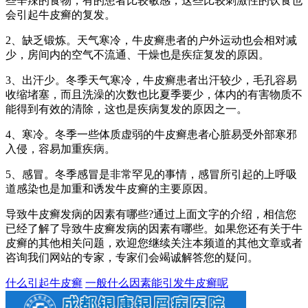
些辛辣的食物，有的患者比较敏感，这些比较刺激性的饮食也
会引起牛皮癣的复发。
2、缺乏锻炼。天气寒冷，牛皮癣患者的户外运动也会相对减
少，房间内的空气不流通、干燥也是疾症复发的原因。
3、出汗少。冬季天气寒冷，牛皮癣患者出汗较少，毛孔容易
收缩堵塞，而且洗澡的次数也比夏季要少，体内的有害物质不
能得到有效的清除，这也是疾病复发的原因之一。
4、寒冷。冬季一些体质虚弱的牛皮癣患者心脏易受外部寒邪
入侵，容易加重疾病。
5、感冒。冬季感冒是非常罕见的事情，感冒所引起的上呼吸
道感染也是加重和诱发牛皮癣的主要原因。
导致牛皮癣发病的因素有哪些?通过上面文字的介绍，相信您
已经了解了导致牛皮癣发病的因素有哪些。如果您还有关于牛
皮癣的其他相关问题，欢迎您继续关注本频道的其他文章或者
咨询我们网站的专家，专家们会竭诚解答您的疑问。
什么引起牛皮癣
一般什么因素能引发牛皮癣呢