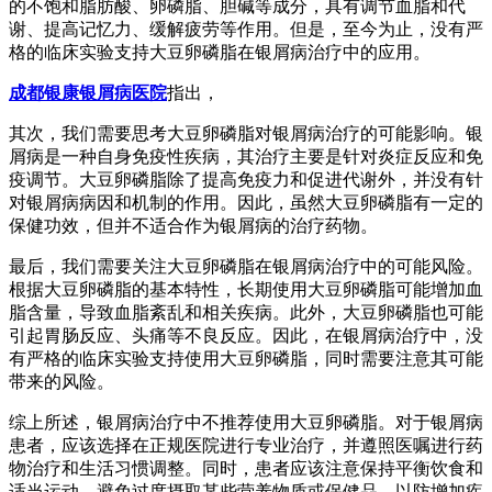
的不饱和脂肪酸、卵磷脂、胆碱等成分，具有调节血脂和代
谢、提高记忆力、缓解疲劳等作用。但是，至今为止，没有严
格的临床实验支持大豆卵磷脂在银屑病治疗中的应用。
成都银康银屑病医院
指出，
其次，我们需要思考大豆卵磷脂对银屑病治疗的可能影响。银
屑病是一种自身免疫性疾病，其治疗主要是针对炎症反应和免
疫调节。大豆卵磷脂除了提高免疫力和促进代谢外，并没有针
对银屑病病因和机制的作用。因此，虽然大豆卵磷脂有一定的
保健功效，但并不适合作为银屑病的治疗药物。
最后，我们需要关注大豆卵磷脂在银屑病治疗中的可能风险。
根据大豆卵磷脂的基本特性，长期使用大豆卵磷脂可能增加血
脂含量，导致血脂紊乱和相关疾病。此外，大豆卵磷脂也可能
引起胃肠反应、头痛等不良反应。因此，在银屑病治疗中，没
有严格的临床实验支持使用大豆卵磷脂，同时需要注意其可能
带来的风险。
综上所述，银屑病治疗中不推荐使用大豆卵磷脂。对于银屑病
患者，应该选择在正规医院进行专业治疗，并遵照医嘱进行药
物治疗和生活习惯调整。同时，患者应该注意保持平衡饮食和
适当运动，避免过度摄取某些营养物质或保健品，以防增加疾