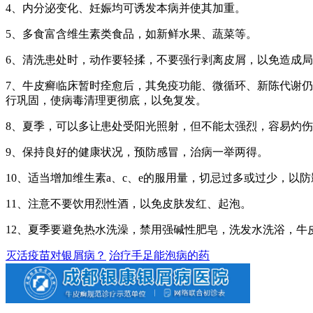
4、内分泌变化、妊娠均可诱发本病并使其加重。
5、多食富含维生素类食品，如新鲜水果、蔬菜等。
6、清洗患处时，动作要轻揉，不要强行剥离皮屑，以免造成
7、牛皮癣临床暂时痊愈后，其免疫功能、微循环、新陈代谢仍
行巩固，使病毒清理更彻底，以免复发。
8、夏季，可以多让患处受阳光照射，但不能太强烈，容易灼
9、保持良好的健康状况，预防感冒，治病一举两得。
10、适当增加维生素a、c、e的服用量，切忌过多或过少，以
11、注意不要饮用烈性酒，以免皮肤发红、起泡。
12、夏季要避免热水洗澡，禁用强碱性肥皂，洗发水洗浴，
灭活疫苗对银屑病？
治疗手足能泡病的药