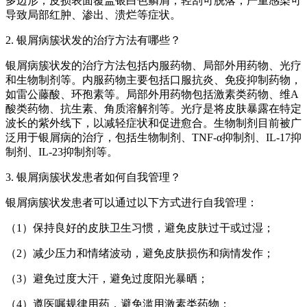
多边形；皮损表面覆盖银白色鳞屑，轻刮可脱落；严重感染可
导致局部红肿、渗出、溃烂等症状。
2. 银屑病簇状发的治疗方法有哪些？
银屑病簇状发的治疗方法包括内服药物、局部外用药物、光疗
和生物制剂等。内服药物主要包括口服抗炎、免疫抑制药物，
如雷公藤酸、环孢素等。局部外用药物包括激素类药物、维A
酸类药物、抗生素、角质溶解剂等。光疗是将皮肤暴露在特定
波长的紫外线下，以减轻症状和促进愈合。生物制剂目前被广
泛用于银屑病的治疗，包括生物制剂、TNF-α抑制剂、IL-17抑
制剂、IL-23抑制剂等。
3. 银屑病簇状发患者如何自我管理？
银屑病簇状发患者可以通过以下方式进行自我管理：
（1）保持良好的皮肤卫生习惯，避免皮肤过干或过湿；
（2）减少压力和情绪波动，避免皮肤损伤和病情发作；
（3）避免过度大汗，避免过度阳光暴晒；
（4）遵医嘱规律用药，避免滥用激素类药物；