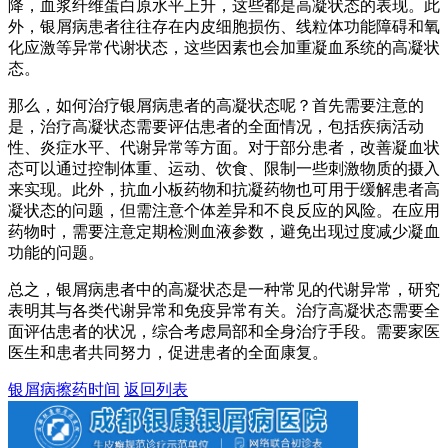
降，血浆纤维蛋白原水平上升，这些都是高凝状态的表现。此
外，银屑病患者往往存在内皮细胞损伤、线粒体功能障碍和氧
化应激等异常代谢状态，这些因素也会加重凝血系统的高凝状
态。
那么，如何治疗银屑病患者的高凝状态呢？首先需要注意的
是，治疗高凝状态需要评估患者的全面情况，包括疾病活动
性、炎症水平、代谢异常等方面。对于部分患者，改善凝血状
态可以通过控制体重、运动、饮食、限制一些刺激物质的摄入
来实现。此外，抗血小板药物和抗凝药物也可用于缓解患者高
凝状态的问题，但需注意个体差异和不良反应的风险。在应用
药物时，需要注意定期检测血液参数，避免出现过度减少凝血
功能的问题。
总之，银屑病患者中的高凝状态是一种常见的代谢异常，研究
表明其与各类代谢异常和免疫异常有关。治疗高凝状态需要全
面评估患者的状况，综合考虑局部和全身治疗手段。需要家医
医生和患者共同努力，促进患者的全面康复。
银屑病擦药时间
返回列表