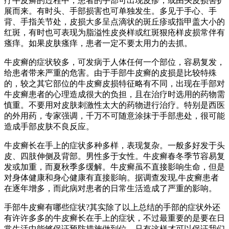
疗牛皮癣的过程中，患者的手部可出现皮疹，或由头皮损害扩
展而来。有时头、手部损害也可单独发生。多见于手心、手
背、手指关节处，皮损大多呈点滴状的斑丘疹或指甲盖大小的
红斑，有时也可表现为脂溢性皮炎样或红斑狠疮样皮损常伴有
瘙痒。如果皮肤瘙痒，患者一定不要太用力的去抓。
牛皮癣的症状较多，可发病于人体任何一个部位，容易复发，
给患者带来严重的危害。由于手部牛皮癣的皮损是比较特殊
的，较之其它部位的牛皮癣皮损特征略有不同，出现在手部对
牛皮癣患者的心理造成很大的负担，且在治疗时选用的药物需
慎重。不要用对皮肤刺激性太大的药物进行治疗。特别是西医
的外用药，专家强调，千万不可随意涂抹于手部患处，很可能
造成手部皮肤不良反应。
牛皮癣长在手上的症状多种多样，表现复杂。一般多好发于头
皮、四肢伸侧及背部。男性多于女性。牛皮癣春冬季节容易复
发或加重，而夏秋季多缓解。牛皮癣虽不直接影响生命，但是
对身体健康和身心健康有直接影响。据调查发现,牛皮癣患者
在逐年增多，而此病对患者的日常生活造成了严重的影响。
手部牛皮癣有哪些症状?其实除了以上总结的手部的症状外还
有许许多多的牛皮癣长在手上的症状，不过最重要的是要在日
常生活中能够保证预防措施做到位。只有这样才可以保证我们